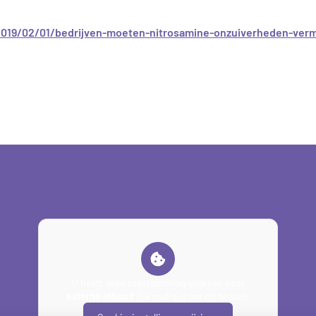
019/02/01/bedrijven-moeten-nitrosamine-onzuiverheden-verm
U heeft geen toestemming gegeven voor
externe inhoud
die nodig is om dit te zien.