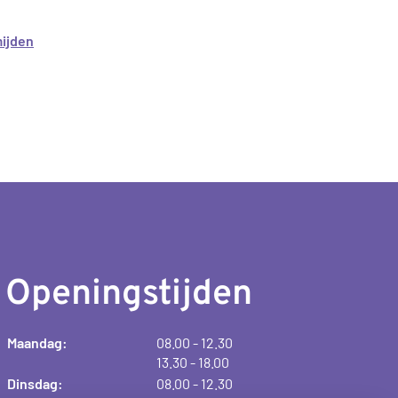
ijden
Openingstijden
t
Maandag:
08.00
- 12.30
t
o
13.30
- 18.00
o
t
t
Dinsdag:
08.00
- 12.30