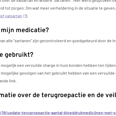
n over de valsartan en andere “sartanen”. Hier werd gesproken 
eid tot zorgen. Om wat meer verheldering in de situatie te geven
ief valsartan
).
 mijn medicatie?
n van alle “sartanen” zijn gecontroleerd en goedgekeurd door de 
e gebruikt?
ogelijk een vervuilde charge in huis konden hebben ten tijden v
de mogelijke gevolgen van het gebruikt hebben van een vervuild
ande link.
rmatie over de terugroepactie en de vei
2/19/update-terugroepactie-aantal-bloeddrukmedicijnen-met-v