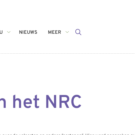
U
NIEUWS
MEER
VOOR
Meer
U
submenu
submenu
in het NRC