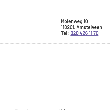
Adresgegeve
Molenweg
10
1182CL
Amstelveen
020 426 11 70