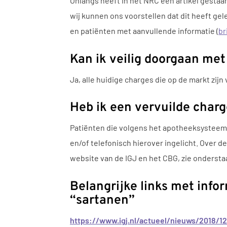
Onlangs heeft in het NRC een artikel gestaa
wij kunnen ons voorstellen dat dit heeft gel
en patiënten met aanvullende informatie (
br
Kan ik veilig doorgaan met
Ja, alle huidige charges die op de markt zij
Heb ik een vervuilde charg
Patiënten die volgens het apotheeksysteem m
en/of telefonisch hierover ingelicht. Over 
website van de IGJ en het CBG, zie ondersta
Belangrijke links met info
“sartanen”
https://www.igj.nl/actueel/nieuws/2018/1