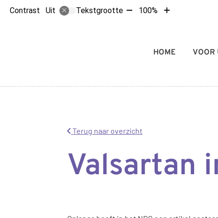
Tekst
Tekst
Contrast
Tekstgrootte
100%
Uit
verkleinen
vergroten
met
met
10%
10%
Hoofdmenu
HOME
VOOR 
Terug naar overzicht
Valsartan 