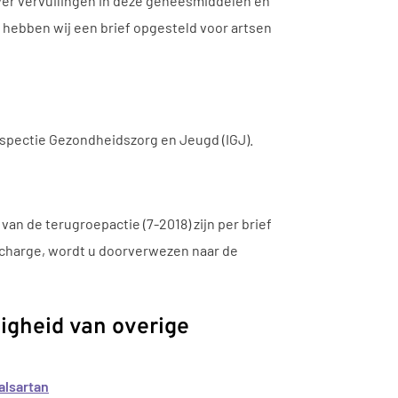
over vervuilingen in deze geneesmiddelen en
, hebben wij een brief opgesteld voor artsen
Inspectie Gezondheidszorg en Jeugd (IGJ).
an de terugroepactie (7-2018) zijn per brief
e charge, wordt u doorverwezen naar de
ligheid van overige
alsartan