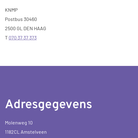
KNMP
Postbus 30460
2500 GL DEN HAAG
T
070 37 37 373
Adresgegevens
Molenweg 10
1182CL Amstelveen