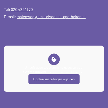
Tel:
020 426 11 70
E-mail:
molenweg@amstelveense-apotheken.nl
U heeft geen toestemming gegeven voor
externe inhoud
die nodig is om dit te zien.
Cookie-instellingen wijzigen