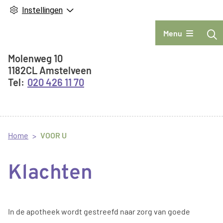
Instellingen
Hoofdmenu
Menu
Adresgegevens
Molenweg
10
1182CL
Amstelveen
020 426 11 70
Home
VOOR U
Klachten
In de apotheek wordt gestreefd naar zorg van goede