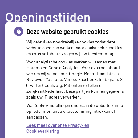
Openingstijden
Deze website gebruikt cookies
tot
Maandag:
08.00
- 12.30
tot
13.30
- 18.00
Wij gebruiken noodzakelijke cookies zodat deze
website goed kan werken. Voor analytische cookies
tot
Dinsdag:
08.00
- 12.30
en externe inhoud vragen wij uw toestemming.
tot
13.30
- 18.00
Voor analytische cookies werken wij samen met
tot
Woensdag:
08.00
- 12.30
Matomo en Google Analytics. Voor externe inhoud
tot
13.30
- 18.00
werken wij samen met Google (Maps, Translate en
tot
Donderdag:
08.00
- 12.30
Reviews), YouTube, Vimeo, Facebook, Instagram, X
tot
13.30
- 18.00
(Twitter), Qualizorg, Patiëntenvertellen en
tot
ZorgkaartNederland. Deze partijen kunnen gegevens
Vrijdag:
08.00
- 12.30
zoals uw IP-adres verwerken.
tot
13.30
- 18.00
Via Cookie-instellingen onderaan de website kunt u
op ieder moment uw toestemming intrekken of
aanpassen.
Lees meer over onze Privacy- en
Cookieverklaring.