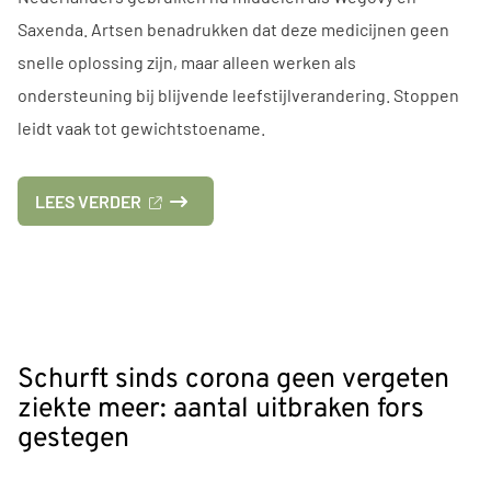
Saxenda. Artsen benadrukken dat deze medicijnen geen
snelle oplossing zijn, maar alleen werken als
ondersteuning bij blijvende leefstijlverandering. Stoppen
leidt vaak tot gewichtstoename.
OVER
LEES VERDER
'SINDS
HUISARTSEN
AFSLANKMEDICIJNEN
MOGEN
VOORSCHRIJVEN,
NEEMT
GEBRUIK
TOE'
Schurft sinds corona geen vergeten
OP
ziekte meer: aantal uitbraken fors
NATIONALE
ZORGGIDS
gestegen