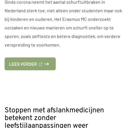
Sinds corona neemt het aantal schurftuitbraken in
Nederland sterk toe, niet alleen onder studenten maar ook
bij kinderen en ouderen. Het Erasmus MC onderzoekt
oorzaken en nieuwe manieren om schurft sneller op te
sporen, zoals zelftests en betere diagnostiek, om verdere
verspreiding te voorkomen.
OVER
LEES VERDER
'SCHURFT
SINDS
CORONA
GEEN
VERGETEN
ZIEKTE
MEER:
AANTAL
Stoppen met afslankmedicijnen
UITBRAKEN
betekent zonder
FORS
GESTEGEN'
leefstijlaanpassingen weer