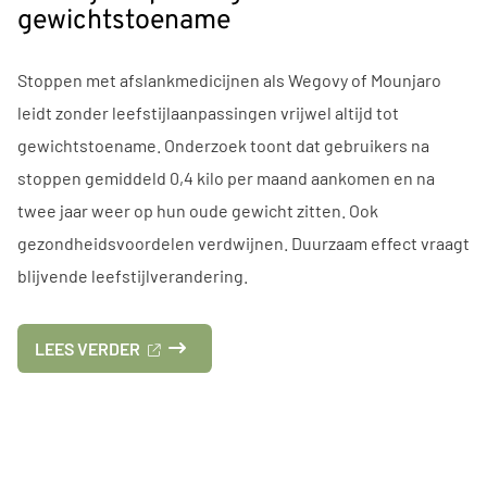
OP
gewichtstoename
NATIONALE
ZORGGIDS
Stoppen met afslankmedicijnen als Wegovy of Mounjaro
leidt zonder leefstijlaanpassingen vrijwel altijd tot
gewichtstoename. Onderzoek toont dat gebruikers na
stoppen gemiddeld 0,4 kilo per maand aankomen en na
twee jaar weer op hun oude gewicht zitten. Ook
gezondheidsvoordelen verdwijnen. Duurzaam effect vraagt
blijvende leefstijlverandering.
OVER
LEES VERDER
'STOPPEN
MET
AFSLANKMEDICIJNEN
BETEKENT
ZONDER
LEEFSTIJLAANPASSINGEN