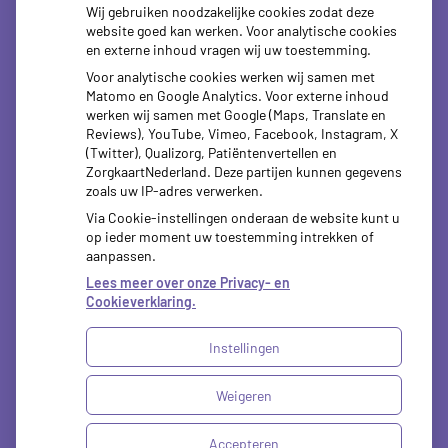
tot
13.30
- 18.00
Wij gebruiken noodzakelijke cookies zodat deze
website goed kan werken. Voor analytische cookies
tot
Dinsdag:
08.00
- 12.30
en externe inhoud vragen wij uw toestemming.
tot
13.30
- 18.00
Voor analytische cookies werken wij samen met
tot
Woensdag:
08.00
- 12.30
Matomo en Google Analytics. Voor externe inhoud
tot
13.30
- 18.00
werken wij samen met Google (Maps, Translate en
tot
Donderdag:
08.00
- 12.30
Reviews), YouTube, Vimeo, Facebook, Instagram, X
tot
13.30
- 18.00
(Twitter), Qualizorg, Patiëntenvertellen en
tot
ZorgkaartNederland. Deze partijen kunnen gegevens
Vrijdag:
08.00
- 12.30
zoals uw IP-adres verwerken.
tot
13.30
- 18.00
Via Cookie-instellingen onderaan de website kunt u
op ieder moment uw toestemming intrekken of
aanpassen.
Lees meer over onze Privacy- en
Cookieverklaring.
Instellingen
Uw Zorg Online
|
Beheer
Weigeren
Privacy verklaring
|
Cookie-instellingen
|
Accepteren