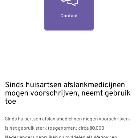
Contact
Nieuws
Sinds huisartsen afslankmedicijnen
mogen voorschrijven, neemt gebruik
toe
Sinds huisartsen afslankmedicijnen mogen voorschrijven,
is het gebruik sterk toegenomen: circa 80.000
Nederlanders gebruiken nu middelen als Wegovy en