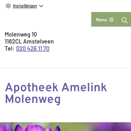
Instellingen
Hoofdmenu
Menu
Adresgegevens
Molenweg
10
1182CL
Amstelveen
020 426 11 70
Apotheek Amelink
Molenweg