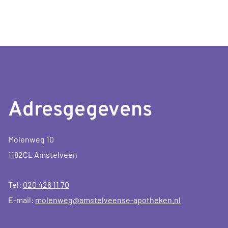
WEER
GEWICHTSTOENAME'
OP
NATIONALE
ZORGGIDS
Adresgegevens
Molenweg 10
1182CL Amstelveen
Tel:
020 426 11 70
E-mail:
molenweg@amstelveense-apotheken.nl