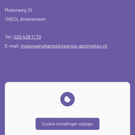
Molenweg 10
1182CL Amstelveen
Tel:
020 426 11 70
E-mail:
molenweg@amstelveense-apotheken.nl
U heeft geen toestemming gegeven voor
externe inhoud
die nodig is om dit te zien.
Cookie-instellingen wijzigen