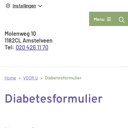
Instellingen
Hoofdmenu
Menu
Adresgegevens
Molenweg
10
1182CL
Amstelveen
020 426 11 70
Home
VOOR U
Diabetesformulier
Diabetesformulier