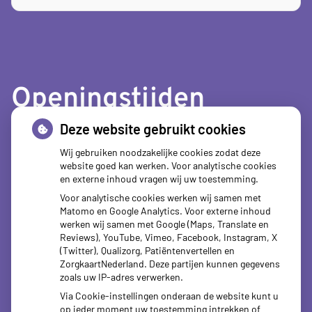
Openingstijden
Deze website gebruikt cookies
tot
Maandag:
08.00
- 12.30
tot
13.30
- 18.00
Wij gebruiken noodzakelijke cookies zodat deze
website goed kan werken. Voor analytische cookies
tot
Dinsdag:
08.00
- 12.30
en externe inhoud vragen wij uw toestemming.
tot
13.30
- 18.00
Voor analytische cookies werken wij samen met
tot
Woensdag:
08.00
- 12.30
Matomo en Google Analytics. Voor externe inhoud
tot
13.30
- 18.00
werken wij samen met Google (Maps, Translate en
tot
Donderdag:
08.00
- 12.30
Reviews), YouTube, Vimeo, Facebook, Instagram, X
tot
13.30
- 18.00
(Twitter), Qualizorg, Patiëntenvertellen en
tot
ZorgkaartNederland. Deze partijen kunnen gegevens
Vrijdag:
08.00
- 12.30
zoals uw IP-adres verwerken.
tot
13.30
- 18.00
Via Cookie-instellingen onderaan de website kunt u
op ieder moment uw toestemming intrekken of