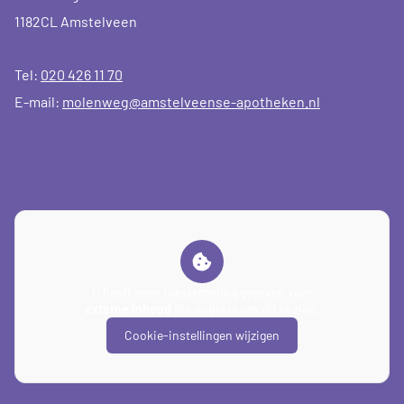
1182CL Amstelveen
Tel:
020 426 11 70
E-mail:
molenweg@amstelveense-apotheken.nl
U heeft geen toestemming gegeven voor
externe inhoud
die nodig is om dit te zien.
Cookie-instellingen wijzigen