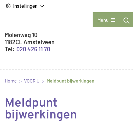
Instellingen
Hoofdmenu
Menu
Adresgegevens
Molenweg
10
1182CL
Amstelveen
020 426 11 70
Home
VOOR U
Meldpunt bijwerkingen
Meldpunt
bijwerkingen