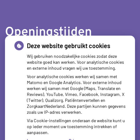
Openingstijden
Deze website gebruikt cookies
tot
Maandag:
08.00
- 12.30
tot
13.30
- 18.00
Wij gebruiken noodzakelijke cookies zodat deze
website goed kan werken. Voor analytische cookies
tot
Dinsdag:
08.00
- 12.30
en externe inhoud vragen wij uw toestemming.
tot
13.30
- 18.00
Voor analytische cookies werken wij samen met
tot
Woensdag:
08.00
- 12.30
Matomo en Google Analytics. Voor externe inhoud
tot
13.30
- 18.00
werken wij samen met Google (Maps, Translate en
tot
Donderdag:
08.00
- 12.30
Reviews), YouTube, Vimeo, Facebook, Instagram, X
tot
13.30
- 18.00
(Twitter), Qualizorg, Patiëntenvertellen en
tot
ZorgkaartNederland. Deze partijen kunnen gegevens
Vrijdag:
08.00
- 12.30
zoals uw IP-adres verwerken.
tot
13.30
- 18.00
Via Cookie-instellingen onderaan de website kunt u
op ieder moment uw toestemming intrekken of
aanpassen.