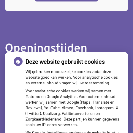
Openingstijden
Deze website gebruikt cookies
tot
Maandag:
08.00
- 12.30
tot
13.30
- 18.00
Wij gebruiken noodzakelijke cookies zodat deze
website goed kan werken. Voor analytische cookies
tot
Dinsdag:
08.00
- 12.30
en externe inhoud vragen wij uw toestemming.
tot
13.30
- 18.00
Voor analytische cookies werken wij samen met
tot
Woensdag:
08.00
- 12.30
Matomo en Google Analytics. Voor externe inhoud
tot
13.30
- 18.00
werken wij samen met Google (Maps, Translate en
tot
Donderdag:
08.00
- 12.30
Reviews), YouTube, Vimeo, Facebook, Instagram, X
tot
13.30
- 18.00
(Twitter), Qualizorg, Patiëntenvertellen en
ZorgkaartNederland. Deze partijen kunnen gegevens
tot
Vrijdag:
08.00
- 12.30
zoals uw IP-adres verwerken.
tot
13.30
- 18.00
Via Cookie-instellingen onderaan de website kunt u