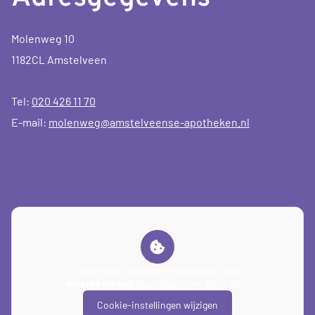
Molenweg 10
1182CL Amstelveen
Tel:
020 426 11 70
E-mail:
molenweg@amstelveense-apotheken.nl
U heeft geen toestemming gegeven voor
externe inhoud
die nodig is om dit te zien.
Cookie-instellingen wijzigen