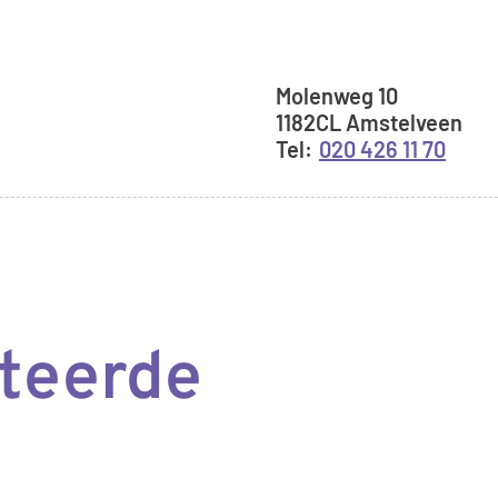
Adresgegeve
Molenweg
10
1182CL
Amstelveen
020 426 11 70
ateerde