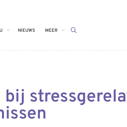
U
NIEUWS
MEER
VOOR
Meer
U
submenu
submenu
 bij stressgerel
nissen