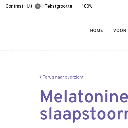
Tekst
Tekst
Contrast
Tekstgrootte
100%
Uit
verkleinen
vergroten
met
met
10%
10%
Hoofdmenu
HOME
VOOR 
Terug naar overzicht
Melatonine
slaapstoor