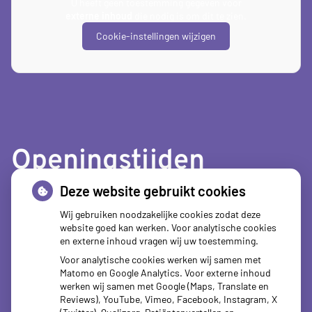
U heeft geen toestemming gegeven voor
externe inhoud
die nodig is om dit te zien.
Cookie-instellingen wijzigen
Openingstijden
Deze website gebruikt cookies
tot
Maandag:
08.00
- 12.30
tot
13.30
- 18.00
Wij gebruiken noodzakelijke cookies zodat deze
website goed kan werken. Voor analytische cookies
tot
Dinsdag:
08.00
- 12.30
en externe inhoud vragen wij uw toestemming.
tot
13.30
- 18.00
Voor analytische cookies werken wij samen met
tot
Woensdag:
08.00
- 12.30
Matomo en Google Analytics. Voor externe inhoud
tot
13.30
- 18.00
werken wij samen met Google (Maps, Translate en
tot
Donderdag:
08.00
- 12.30
Reviews), YouTube, Vimeo, Facebook, Instagram, X
tot
13.30
- 18.00