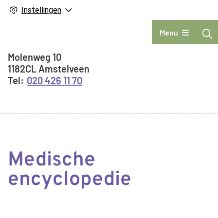
Instellingen
Hoofdmenu
Menu
Adresgegevens
Molenweg
10
1182CL
Amstelveen
020 426 11 70
Medische
encyclopedie