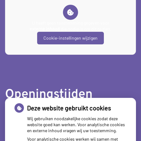
U heeft geen toestemming gegeven voor
externe inhoud
die nodig is om dit te zien.
Cookie-instellingen wijzigen
Openingstijden
Deze website gebruikt cookies
tot
Maandag:
08.00
- 12.30
tot
13.30
- 18.00
Wij gebruiken noodzakelijke cookies zodat deze
website goed kan werken. Voor analytische cookies
tot
Dinsdag:
08.00
- 12.30
en externe inhoud vragen wij uw toestemming.
tot
13.30
- 18.00
Voor analytische cookies werken wij samen met
tot
Woensdag:
08.00
- 12.30