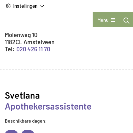
Instellingen
Hoofdmenu
Menu
Adresgegevens
Molenweg
10
1182CL
Amstelveen
020 426 11 70
Svetlana
Apothekersassistente
Beschikbare dagen: