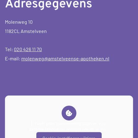
Adresgegevens
Molenweg 10
1182CL Amstelveen
Tel:
020 426 11 70
E-mail:
molenweg@amstelveense-apotheken.nl
U heeft geen toestemming gegeven voor
externe inhoud
die nodig is om dit te zien.