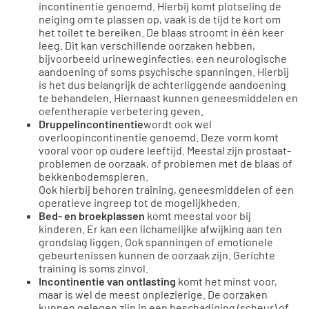
incontinentie genoemd. Hierbij komt plotseling de
neiging om te plassen op, vaak is de tijd te kort om
het toilet te bereiken. De blaas stroomt in één keer
leeg. Dit kan verschillende oorzaken hebben,
bijvoorbeeld urineweginfecties, een neurologische
aandoening of soms psychische spanningen. Hierbij
is het dus belangrijk de achterliggende aandoening
te behandelen. Hiernaast kunnen geneesmiddelen en
oefentherapie verbetering geven.
Druppelincontinentie
wordt ook wel
overloopincontinentie genoemd. Deze vorm komt
vooral voor op oudere leeftijd. Meestal zijn prostaat-
problemen de oorzaak, of problemen met de blaas of
bekkenbodemspieren.
Ook hierbij behoren training, geneesmiddelen of een
operatieve ingreep tot de mogelijkheden.
Bed- en broekplassen
komt meestal voor bij
kinderen. Er kan een lichamelijke afwijking aan ten
grondslag liggen. Ook spanningen of emotionele
gebeurtenissen kunnen de oorzaak zijn. Gerichte
training is soms zinvol.
Incontinentie van ontlasting
komt het minst voor,
maar is wel de meest onplezierige. De oorzaken
kunnen gelegen zijn in een beschadiging (scheur) of