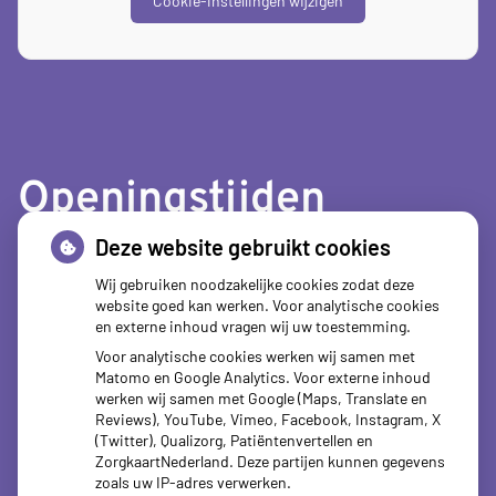
Cookie-instellingen wijzigen
Openingstijden
Deze website gebruikt cookies
tot
Maandag:
08.00
- 12.30
tot
13.30
- 18.00
Wij gebruiken noodzakelijke cookies zodat deze
website goed kan werken. Voor analytische cookies
tot
Dinsdag:
08.00
- 12.30
en externe inhoud vragen wij uw toestemming.
tot
13.30
- 18.00
Voor analytische cookies werken wij samen met
tot
Woensdag:
08.00
- 12.30
Matomo en Google Analytics. Voor externe inhoud
tot
13.30
- 18.00
werken wij samen met Google (Maps, Translate en
tot
Donderdag:
08.00
- 12.30
Reviews), YouTube, Vimeo, Facebook, Instagram, X
tot
13.30
- 18.00
(Twitter), Qualizorg, Patiëntenvertellen en
tot
ZorgkaartNederland. Deze partijen kunnen gegevens
Vrijdag:
08.00
- 12.30
zoals uw IP-adres verwerken.
tot
13.30
- 18.00