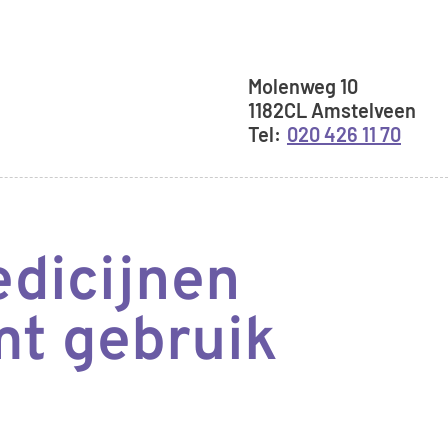
Adresgegeve
Molenweg
10
1182CL
Amstelveen
020 426 11 70
edicijnen
mt gebruik