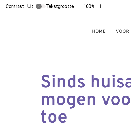
Tekst
Tekst
Contrast
Tekstgrootte
100%
Uit
verkleinen
vergroten
met
met
10%
10%
Hoofdmenu
HOME
VOOR 
Sinds huis
mogen voor
toe