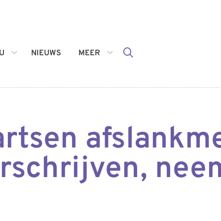
U
NIEUWS
MEER
VOOR
Meer
U
submenu
submenu
artsen afslankm
schrijven, nee