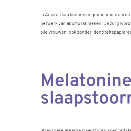
In Amsterdam kunnen ongedocumenteerde vrou
netwerk van abortusklinieken. De zorg wordt
alle vrouwen, ook zonder identiteitspapiere
Melatonine
slaapstoor
Stressgerelateerde slaapstoornissen ontsta