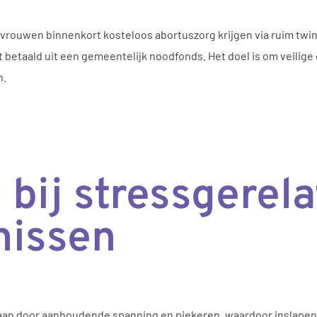
wen binnenkort kosteloos abortuszorg krijgen via ruim twintig 
 betaald uit een gemeentelijk noodfonds. Het doel is om veilige
n.
 bij stressgerel
nissen
an door aanhoudende spanning en piekeren, waardoor inslapen 