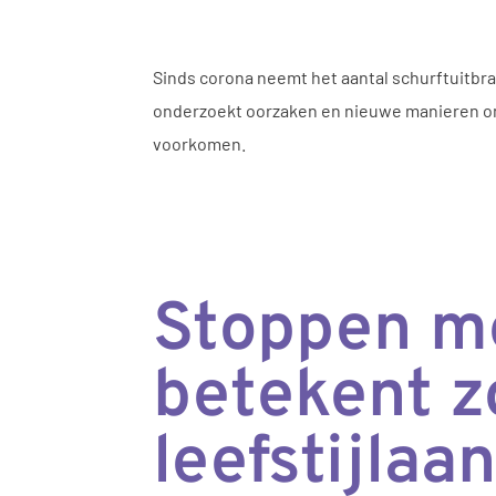
Sinds corona neemt het aantal schurftuitbra
onderzoekt oorzaken en nieuwe manieren om s
voorkomen.
Stoppen me
betekent z
leefstijla